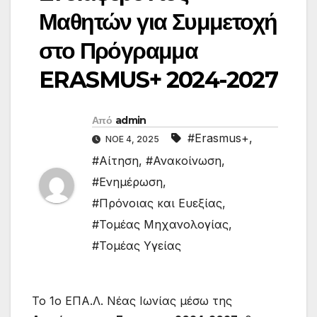
Μαθητών για Συμμετοχή
στο Πρόγραμμα
ERASMUS+ 2024-2027
Από
admin
#Erasmus+
,
ΝΟΈ 4, 2025
#Αίτηση
,
#Ανακοίνωση
,
#Ενημέρωση
,
#Πρόνοιας και Ευεξίας
,
#Τομέας Μηχανολογίας
,
#Τομέας Υγείας
Το 1ο EΠΑ.Λ. Νέας Ιωνίας μέσω της