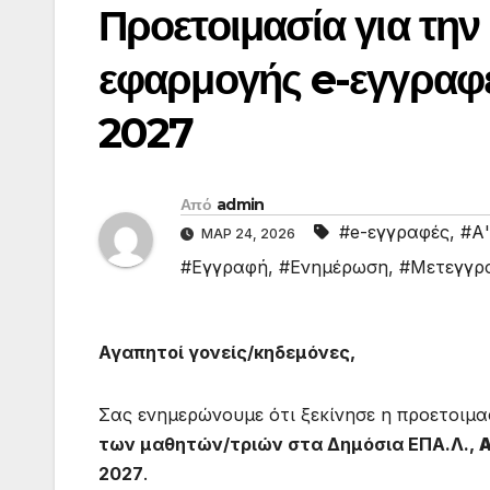
Προετοιμασία για την 
εφαρμογής e-εγγραφές
2027
Από
admin
#e-εγγραφές
,
#Α'
ΜΑΡ 24, 2026
#Εγγραφή
,
#Ενημέρωση
,
#Μετεγγρ
Αγαπητοί γονείς/κηδεμόνες,
Σας ενημερώνουμε ότι ξεκίνησε η προετοιμα
των μαθητών/τριών στα Δημόσια ΕΠΑ.Λ.,
Α
2027
.