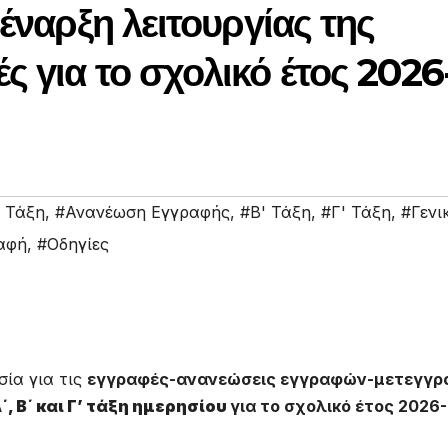
έναρξη λειτουργίας της
 για το σχολικό έτος 2026
 Τάξη
,
#Ανανέωση Εγγραφής
,
#Β' Τάξη
,
#Γ' Τάξη
,
#Γενι
αφή
,
#Οδηγίες
σία για τις
εγγραφές-ανανεώσεις εγγραφών-μετεγγρ
΄, Β΄ και Γ’ τάξη ημερησίου
για το σχολικό έτος 2026-