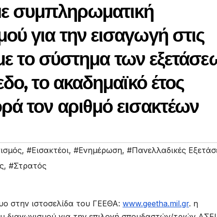
με συμπληρωματική
ού για την εισαγωγή στις
 με το σύστημα των εξετάσε
δο, το ακαδημαϊκό έτος
ρά τον αριθμό εισακτέων
ισμός
,
#Εισακτέοι
,
#Ενημέρωση
,
#Πανελλαδικές Εξετάσ
ς
,
#Στρατός
υο στην ιστοσελίδα του ΓΕΕΘΑ:
www.geetha.mil.gr
. η
 διαγωνισμού για την επιλογή σπουδαστών/τριών ΑΣΕΙ