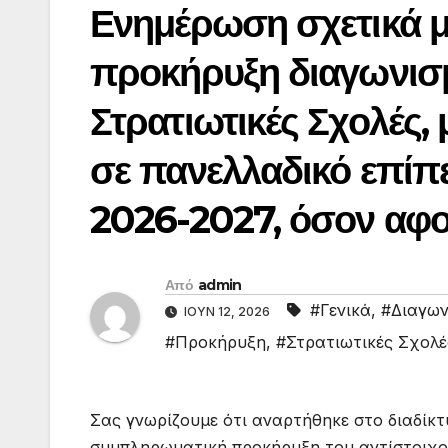
Ενημέρωση σχετικά 
προκήρυξη διαγωνισμ
Στρατιωτικές Σχολές,
σε πανελλαδικό επίπε
2026-2027, όσον αφο
Από
admin
#Γενικά
,
#Διαγων
ΙΟΎΝ 12, 2026
#Προκήρυξη
,
#Στρατιωτικές Σχολέ
Σας γνωρίζουμε ότι αναρτήθηκε στο διαδίκτ
συμπληρωματική προκήρυξη του αντίστοιχου