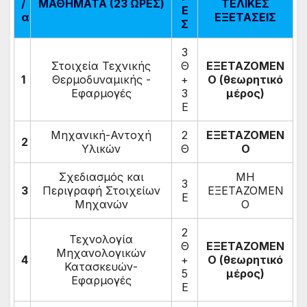
/
ΜΑΘΗΜΑΤΑ (23 ΩΡΕΣ)
ΤΕΛΙΚΕΣ
Ε
α
ΕΞΕΤΑΣΕΙΣ
Σ
3
Στοιχεία Τεχνικής
Θ
ΕΞΕΤΑΖΟΜΕΝ
1
Θερμοδυναμικής -
+
Ο (θεωρητικό
Εφαρμογές
3
μέρος)
Ε
Μηχανική-Αντοχή
2
ΕΞΕΤΑΖΟΜΕΝ
2
Υλικών
Θ
Ο
Σχεδιασμός και
ΜΗ
3
3
Περιγραφή Στοιχείων
ΕΞΕΤΑΖΟΜΕΝ
Ε
Μηχανών
Ο
2
Τεχνολογία
Θ
ΕΞΕΤΑΖΟΜΕΝ
Μηχανολογικών
4
+
Ο (θεωρητικό
Κατασκευών-
5
μέρος)
Εφαρμογές
Ε