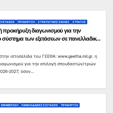
ΕΞΕΤΑΣΕΙΣ
ΠΡΟΚΗΡΥΞΗ
ΣΤΡΑΤΙΩΤΙΚΕΣ ΣΧΟΛΕΣ
ΣΤΡΑΤΟΣ
 προκήρυξη διαγωνισμού για την
 το σύστημα των εξετάσεων σε πανελλαδικό
, όσον αφορά τον αριθμό εισακτέων
την ιστοσελίδα του ΓΕΕΘΑ: www.geetha.mil.gr. η
ιαγωνισμού για την επιλογή σπουδαστών/τριών
026-2027, όσον…
ΕΝΗΜΕΡΩΣΗ
ΠΑΝΕΛΛΑΔΙΚΕΣ ΕΞΕΤΑΣΕΙΣ
ΠΡΟΚΗΡΥΞΗ