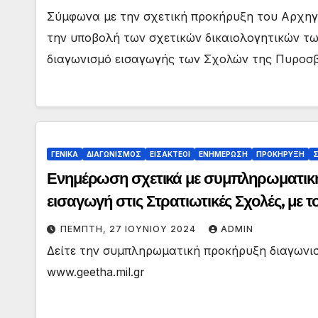
Σύμφωνα με την σχετική προκήρυξη του Αρχηγ
την υποβολή των σχετικών δικαιολογητικών τ
διαγωνισμό εισαγωγής των Σχολών της Πυροσ
ΓΕΝΙΚΑ
ΔΙΑΓΩΝΙΣΜΟΣ
ΕΙΣΑΚΤΕΟΙ
ΕΝΗΜΕΡΩΣΗ
ΠΡΟΚΗΡΥΞΗ
Σ
Ενημέρωση σχετικά με συμπληρωματική
εισαγωγή στις Στρατιωτικές Σχολές, με
επίπεδο, το ακαδημαϊκό έτος 2024-202
ΠΈΜΠΤΗ, 27 ΙΟΥΝΊΟΥ 2024
ADMIN
Δείτε την συμπληρωματική προκήρυξη διαγωνισ
www.geetha.mil.gr