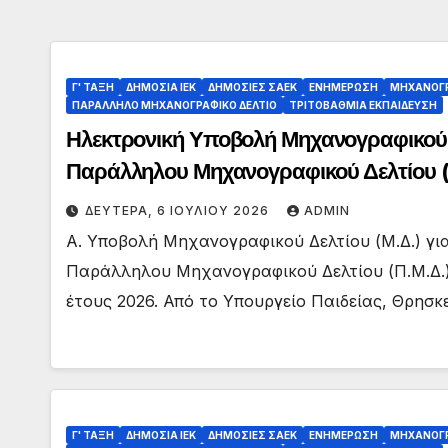
Γ' ΤΑΞΗ
ΔΗΜΟΣΙΑ ΙΕΚ
ΔΗΜΟΣΙΕΣ ΣΑΕΚ
ΕΝΗΜΕΡΩΣΗ
ΜΗΧΑΝΟΓΡ
ΠΑΡΑΛΛΗΛΟ ΜΗΧΑΝΟΓΡΑΦΙΚΟ ΔΕΛΤΙΟ
ΤΡΙΤΟΒΑΘΜΙΑ ΕΚΠΑΙΔΕΥΣΗ
Ηλεκτρονική Υποβολή Μηχανογραφικού 
Παράλληλου Μηχανογραφικού Δελτίου (
για τις Πανελλαδικές Εξετάσεις ΕΠΑΛ 2
ΔΕΥΤΈΡΑ, 6 ΙΟΥΛΊΟΥ 2026
ADMIN
Α. Υποβολή Μηχανογραφικού Δελτίου (Μ.Δ.) γι
Παράλληλου Μηχανογραφικού Δελτίου (Π.Μ.Δ.) γι
έτους 2026. Από το Υπουργείο Παιδείας, Θρησ
Γ' ΤΑΞΗ
ΔΗΜΟΣΙΑ ΙΕΚ
ΔΗΜΟΣΙΕΣ ΣΑΕΚ
ΕΝΗΜΕΡΩΣΗ
ΜΗΧΑΝΟΓΡ