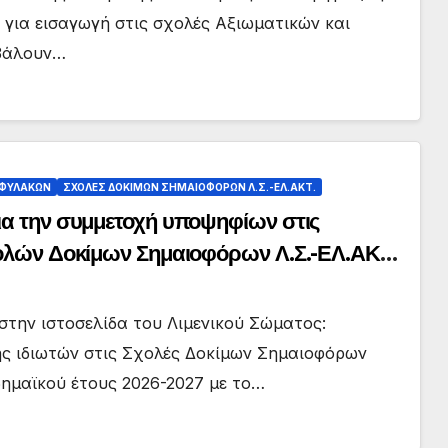
 για εισαγωγή στις σχολές Αξιωματικών και
βάλουν…
ΟΦΥΛΑΚΩΝ
ΣΧΟΛΕΣ ΔΟΚΙΜΩΝ ΣΗΜΑΙΟΦΟΡΩΝ Λ.Σ.-ΕΛ.ΑΚΤ.
ια την συμμετοχή υποψηφίων στις
χολών Δοκίμων Σημαιοφόρων Λ.Σ.-ΕΛ.ΑΚΤ.
τημα των Πανελλαδικών Εξετάσεων
στην ιστοσελίδα του Λιμενικού Σώματος:
ής ιδιωτών στις Σχολές Δοκίμων Σημαιοφόρων
δημαϊκού έτους 2026-2027 με το…