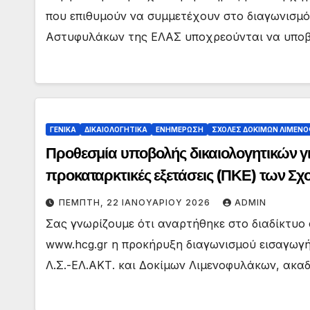
που επιθυμούν να συμμετέχουν στο διαγωνισμό
Αστυφυλάκων της ΕΛΑΣ υποχρεούνται να υπο
ΓΕΝΙΚΑ
ΔΙΚΑΙΟΛΟΓΗΤΙΚΑ
ΕΝΗΜΕΡΩΣΗ
ΣΧΟΛΕΣ ΔΟΚΙΜΩΝ ΛΙΜΕΝ
Προθεσμία υποβολής δικαιολογητικών γ
προκαταρκτικές εξετάσεις (ΠΚΕ) των Σ
και Δοκίμων Λιμενοφυλάκων με το σύσ
ΠΈΜΠΤΗ, 22 ΙΑΝΟΥΑΡΊΟΥ 2026
ADMIN
ακαδημαϊκού έτους 2026-2027
Σας γνωρίζουμε ότι αναρτήθηκε στο διαδίκτυο 
www.hcg.gr η προκήρυξη διαγωνισμού εισαγωγ
Λ.Σ.-ΕΛ.ΑΚΤ. και Δοκίμων Λιμενοφυλάκων, ακα